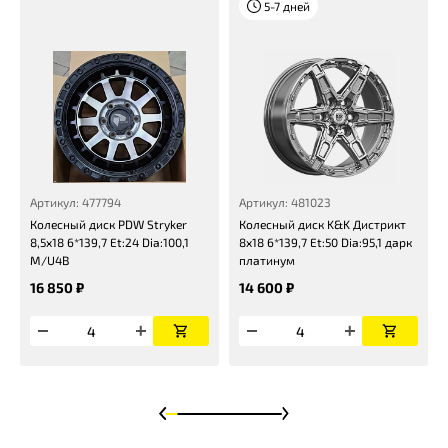
5-7 дней
Артикул: 477794
Артикул: 481023
Колесный диск PDW Stryker
Колесный диск K&K Дистрикт
8,5x18 6*139,7 Et:24 Dia:100,1
8x18 6*139,7 Et:50 Dia:95,1 дарк
M/U4B
платинум
16 850 ₽
14 600 ₽