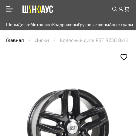
Шины
Диски
Мотошины
Квадрошины
Грузовые шины
Аксессуары
Главная
Диски
Колесный диск RST R238 8x18 6*13