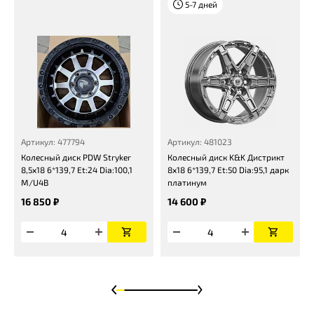
5-7 дней
Артикул: 477794
Артикул: 481023
Колесный диск PDW Stryker
Колесный диск K&K Дистрикт
8,5x18 6*139,7 Et:24 Dia:100,1
8x18 6*139,7 Et:50 Dia:95,1 дарк
M/U4B
платинум
16 850 ₽
14 600 ₽