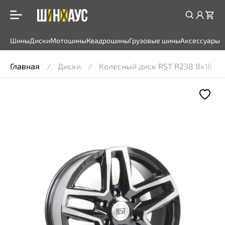
Шины
Диски
Мотошины
Квадрошины
Грузовые шины
Аксессуары
Главная
Диски
Колесный диск RST R238 8x18 6*13