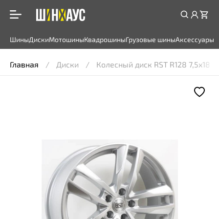
Шины
Диски
Мотошины
Квадрошины
Грузовые шины
Аксессуары
Главная
Диски
Колесный диск RST R128 7,5x18 5*1