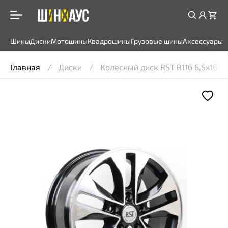
Шины
Диски
Мотошины
Квадрошины
Грузовые шины
Аксессуары
Главная
Диски
Колесный диск RST R116 6,5x16 5*1