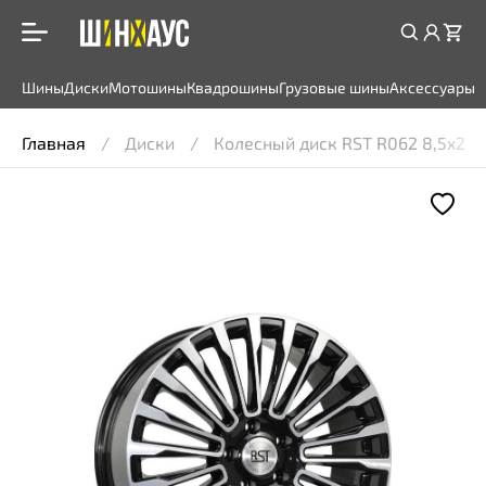
Шины
Диски
Мотошины
Квадрошины
Грузовые шины
Аксессуары
Главная
Диски
Колесный диск RST R062 8,5x20 5*