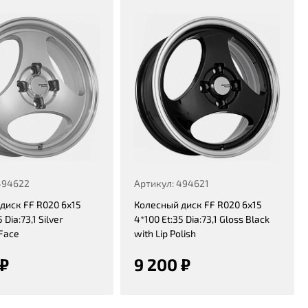
494622
Артикул: 494621
диск FF R020 6x15
Колесный диск FF R020 6x15
 Dia:73,1 Silver
4*100 Et:35 Dia:73,1 Gloss Black
Face
with Lip Polish
 ₽
9 200 ₽