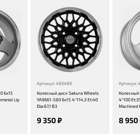
Артикул: 493489
Артикул: 
0 6x15
Колесный диск Sakura Wheels
Колесный 
nmetal Lip
YA9661-580 6x15 4*114,3 Et:40
4*100 Et:35
Dia:67,1 B3
Machined 
9 350 ₽
8 950