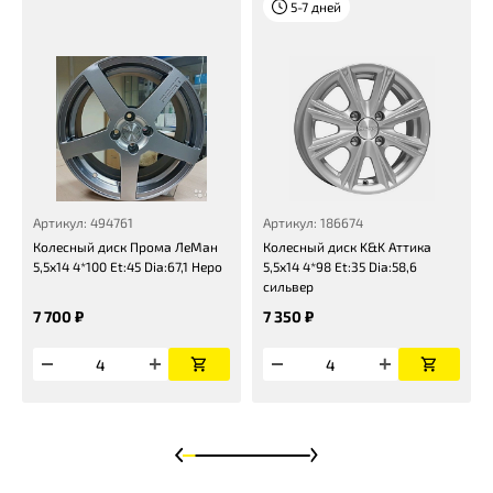
5-7 дней
Артикул: 494761
Артикул: 186674
Колесный диск Прома ЛеМан
Колесный диск K&K Аттика
5,5x14 4*100 Et:45 Dia:67,1 Неро
5,5x14 4*98 Et:35 Dia:58,6
сильвер
7 700 ₽
7 350 ₽