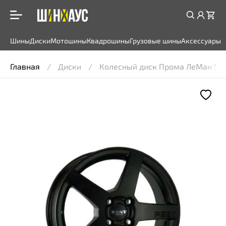
Шины
Диски
Мотошины
Квадрошины
Грузовые шины
Аксессуары
Главная
Диски
Колесный диск Прома ЛеМан 5,5x