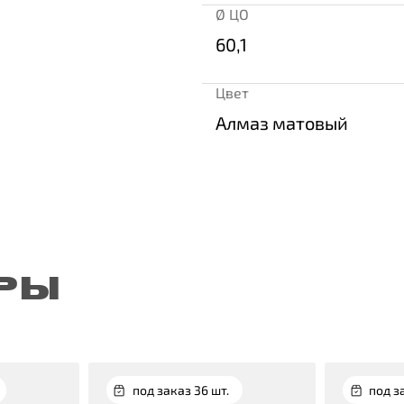
Ø ЦО
60,1
Цвет
Алмаз матовый
РЫ
под заказ 36 шт.
под з