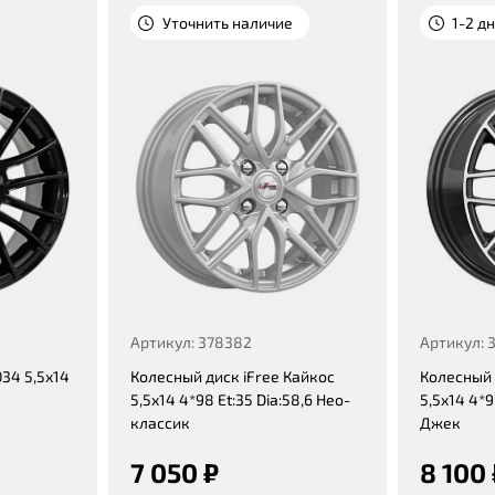
Уточнить наличие
1-2 д
Артикул: 378382
Артикул: 
34 5,5x14
Колесный диск iFree Кайкос
Колесный 
5,5x14 4*98 Et:35 Dia:58,6 Нео-
5,5x14 4*9
классик
Джек
7 050 ₽
8 100