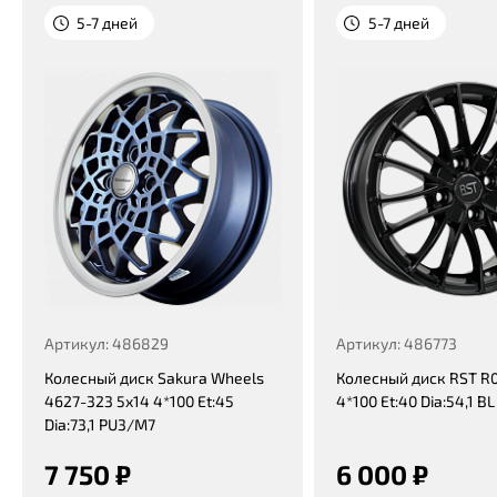
5-7 дней
5-7 дней
Артикул: 486829
Артикул: 486773
Колесный диск Sakura Wheels
Колесный диск RST R0
4627-323 5x14 4*100 Et:45
4*100 Et:40 Dia:54,1 BL
Dia:73,1 PU3/M7
7 750 ₽
6 000 ₽