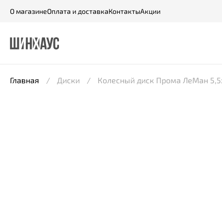
О магазине
Оплата и доставка
Контакты
Акции
Главная
Диски
Колесный диск Прома ЛеМан 5,5x