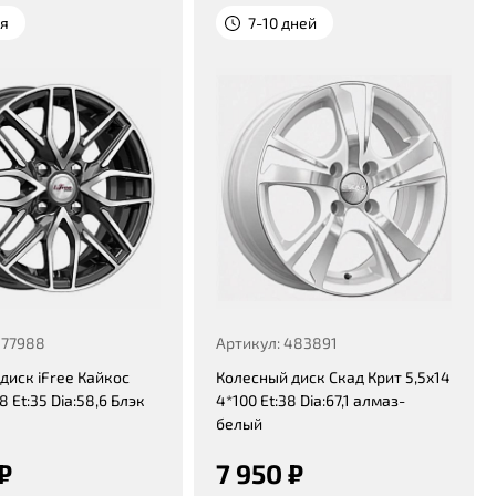
ня
7-10 дней
377988
Артикул: 483891
диск iFree Кайкос
Колесный диск Скад Крит 5,5x14
8 Et:35 Dia:58,6 Блэк
4*100 Et:38 Dia:67,1 алмаз-
белый
 ₽
7 950 ₽