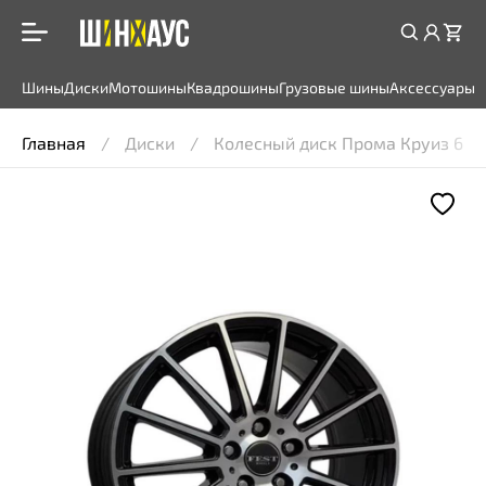
Шины
Диски
Мотошины
Квадрошины
Грузовые шины
Аксессуары
Главная
Диски
Колесный диск Прома Круиз 6,5x1