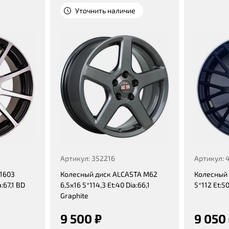
Уточнить наличие
Артикул: 352216
Артикул: 
1603
Колесный диск ALCASTA M62
Колесный 
a:67,1 BD
6,5x16 5*114,3 Et:40 Dia:66,1
5*112 Et:5
Graphite
9 500 ₽
9 050