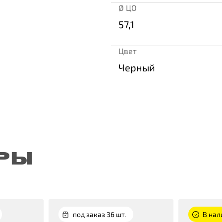
Ø ЦО
57,1
Цвет
Черный
РЫ
под заказ 36 шт.
В нал