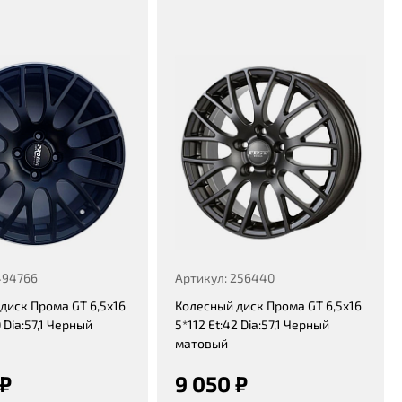
494766
Артикул: 256440
диск Прома GT 6,5x16
Колесный диск Прома GT 6,5x16
0 Dia:57,1 Черный
5*112 Et:42 Dia:57,1 Черный
матовый
 ₽
9 050 ₽