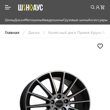
Шины
Диски
Мотошины
Квадрошины
Грузовые шины
Аксессуары
Главная
Диски
Колесный диск Прома Круиз 6,5x1