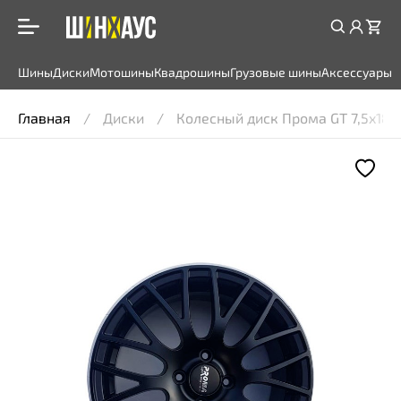
Шины
Диски
Мотошины
Квадрошины
Грузовые шины
Аксессуары
Главная
Диски
Колесный диск Прома GT 7,5x18 5*