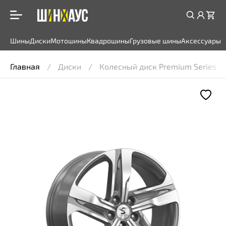
Шины
Диски
Мотошины
Квадрошины
Грузовые шины
Аксессуары
Главная
Диски
Колесный диск Premium Series КР0