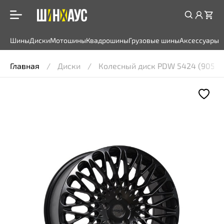
Шины
Диски
Мотошины
Квадрошины
Грузовые шины
Аксессуары
Главная
Диски
Колесный диск PDW 5424 (9059) 8,