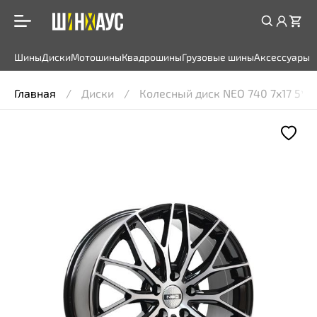
Шины
Диски
Мотошины
Квадрошины
Грузовые шины
Аксессуары
Главная
Диски
Колесный диск NEO 740 7x17 5*112 