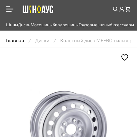
Шины
Диски
Мотошины
Квадрошины
Грузовые шины
Аксессуары
Главная
Диски
Колесный диск MEFRO сильвер 6x15