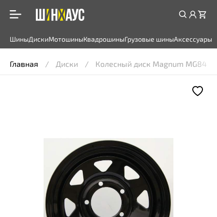
Шины
Диски
Мотошины
Квадрошины
Грузовые шины
Аксессуары
Главная
Диски
Колесный диск Magnum MG84B 7x16 