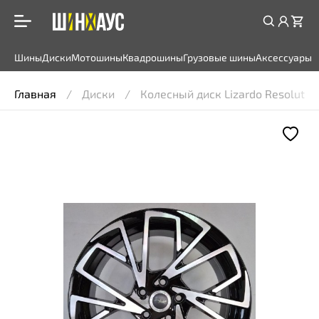
Шины
Диски
Мотошины
Квадрошины
Грузовые шины
Аксессуары
Главная
Диски
Колесный диск Lizardo Resolute 55