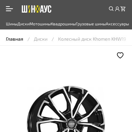
Шины
Диски
Мотошины
Квадрошины
Грузовые шины
Аксессуары
Главная
Диски
Колесный диск Khomen KHW1907 7,