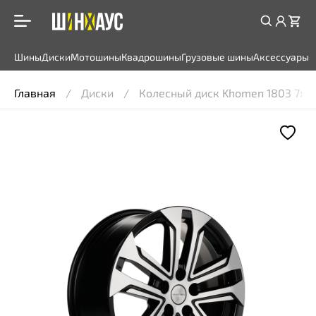
Шины
Диски
Мотошины
Квадрошины
Грузовые шины
Аксессуары
Главная
Диски
Колесный диск Khomen 1803 7x18 5