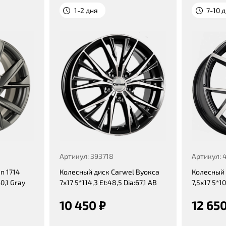
1-2 дня
7-10 
Артикул: 393718
Артикул: 
n 1714
Колесный диск Carwel Вуокса
Колесный 
60,1 Gray
7x17 5*114,3 Et:48,5 Dia:67,1 AB
7,5x17 5*10
10 450 ₽
12 650