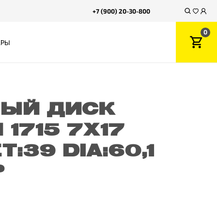
+7 (900) 20-30-800
0
АРЫ
ЫЙ ДИСК
1715 7X17
ET:39 DIA:60,1
P