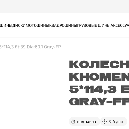
ШИНЫ
ДИСКИ
МОТОШИНЫ
КВАДРОШИНЫ
ГРУЗОВЫЕ ШИНЫ
АКСЕССУ
114,3 Et:39 Dia:60,1 Gray-FP
КОЛЕСН
KHOMEN 
5*114,3 
GRAY-F
под заказ
3-4 дня