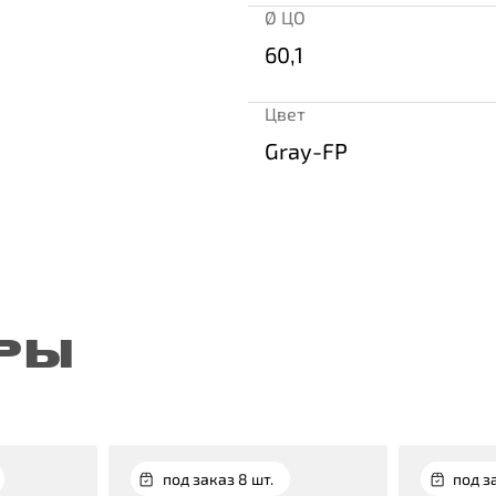
Ø ЦО
60,1
Цвет
Gray-FP
РЫ
под заказ 8 шт.
под з