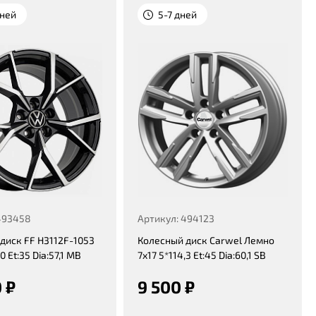
дней
5-7 дней
493458
Артикул: 494123
диск FF H3112F-1053
Колесный диск Carwel Лемно
0 Et:35 Dia:57,1 MB
7x17 5*114,3 Et:45 Dia:60,1 SB
 ₽
9 500 ₽