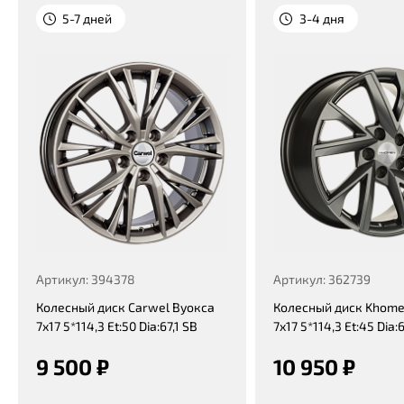
5-7 дней
3-4 дня
Артикул: 394378
Артикул: 362739
Колесный диск Carwel Вуокса
Колесный диск Khome
7x17 5*114,3 Et:50 Dia:67,1 SB
7x17 5*114,3 Et:45 Dia:
9 500 ₽
10 950 ₽