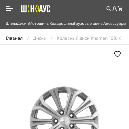
Шины
Диски
Мотошины
Квадрошины
Грузовые шины
Аксессуары
Главная
Диски
Колесный диск Khomen 1610 6,5x16