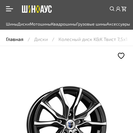
Шины
Диски
Мотошины
Квадрошины
Грузовые шины
Аксессуары
Главная
Диски
Колесный диск K&K Твист 7,5x17 5