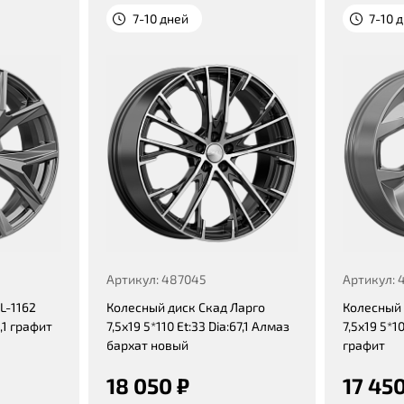
7-10 дней
7-10 
Артикул: 487045
Артикул: 
L-1162
Колесный диск Скад Ларго
Колесный 
0,1 графит
7,5x19 5*110 Et:33 Dia:67,1 Алмаз
7,5x19 5*10
бархат новый
графит
18 050 ₽
17 450