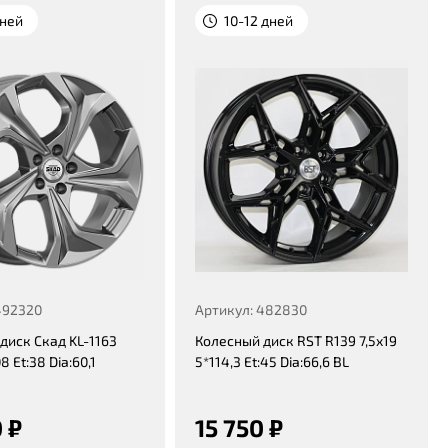
дней
10-12 дней
492320
Артикул: 482830
диск Скад KL-1163
Колесный диск RST R139 7,5x19
8 Et:38 Dia:60,1
5*114,3 Et:45 Dia:66,6 BL
 ₽
15 750 ₽