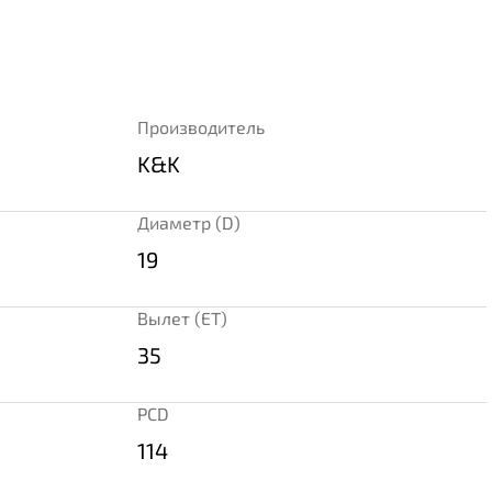
Производитель
K&K
Диаметр (D)
19
Вылет (ET)
35
PCD
114