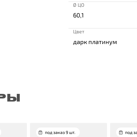
Ø ЦО
60,1
Цвет
дарк платинум
РЫ
под заказ 9 шт.
под з