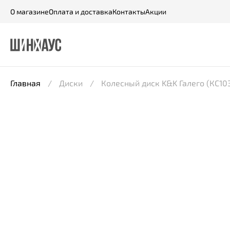
О магазине
Оплата и доставка
Контакты
Акции
Главная
Диски
Колесный диск K&K Галего (КС1039