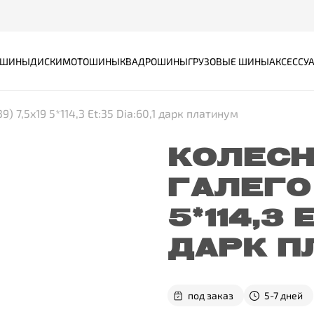
ШИНЫ
ДИСКИ
МОТОШИНЫ
КВАДРОШИНЫ
ГРУЗОВЫЕ ШИНЫ
АКСЕССУ
) 7,5x19 5*114,3 Et:35 Dia:60,1 дарк платинум
КОЛЕСН
ГАЛЕГО 
5*114,3 
ДАРК П
под заказ
5-7 дней