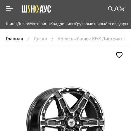
Шины
Диски
Мотошины
Квадрошины
Грузовые шины
Аксессуары
Главная
Диски
Колесный диск K&K Дистрикт 8x18