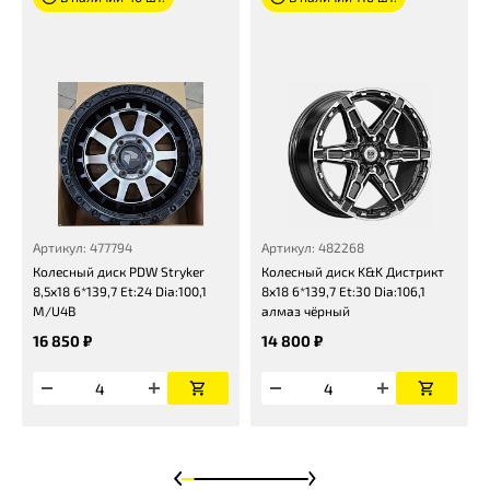
Артикул: 477794
Артикул: 482268
Колесный диск PDW Stryker
Колесный диск K&K Дистрикт
8,5x18 6*139,7 Et:24 Dia:100,1
8x18 6*139,7 Et:30 Dia:106,1
M/U4B
алмаз чёрный
16 850 ₽
14 800 ₽