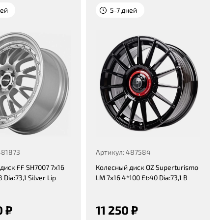
ней
5-7 дней
481873
Артикул: 487584
диск FF SH7007 7x16
Колесный диск OZ Superturismo
 Dia:73,1 Silver Lip
LM 7x16 4*100 Et:40 Dia:73,1 B
0 ₽
11 250 ₽