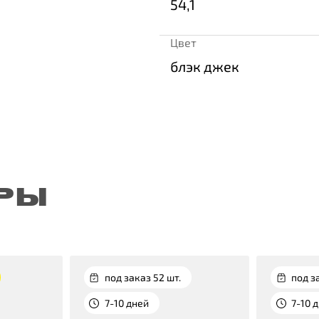
54,1
Цвет
блэк джек
РЫ
под заказ 52 шт.
под з
7-10 дней
7-10 