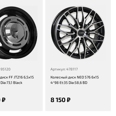
495120
Артикул: 478117
диск FF JT216 6,5x15
Колесный диск NEO 576 6x15
 Dia:73,1 Black
4*98 Et:35 Dia:58,6 BD
 ₽
8 150 ₽