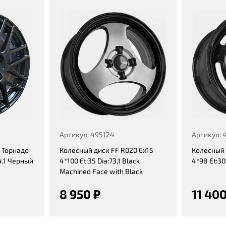
Артикул: 495124
Артикул: 
 Торнадо
Колесный диск FF R020 6x15
Колесный 
4,1 Черный
4*100 Et:35 Dia:73,1 Black
4*98 Et:30
Machined Face with Black
8 950 ₽
11 400