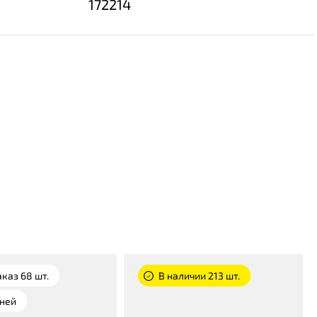
172214
аказ 68 шт.
В наличии 213 шт.
дней