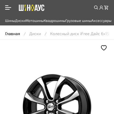
Шины
Диски
Мотошины
Квадрошины
Грузовые шины
Аксессуары
Главная
Диски
Колесный диск iFree Дайс 6x15 4*