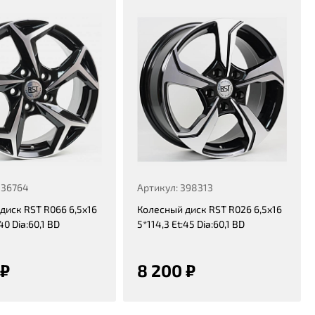
336764
Артикул: 398313
диск RST R066 6,5x16
Колесный диск RST R026 6,5x16
40 Dia:60,1 BD
5*114,3 Et:45 Dia:60,1 BD
 ₽
8 200 ₽