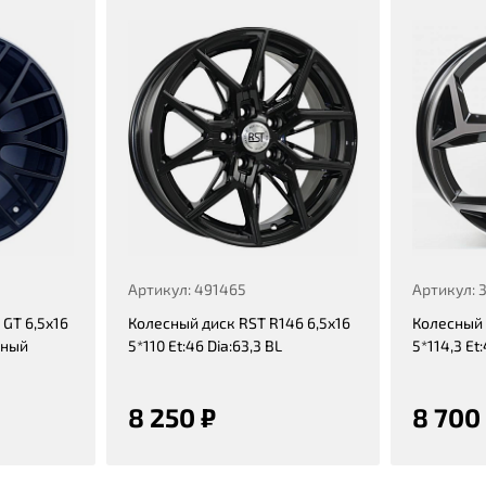
Артикул: 491465
Артикул: 
GT 6,5x16
Колесный диск RST R146 6,5x16
Колесный 
ерный
5*110 Et:46 Dia:63,3 BL
5*114,3 Et:
8 250 ₽
8 700