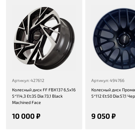
Артикул: 427612
Артикул: 494766
Колесный диск FF FBX137 6,5x16
Колесный диск Прома 
5*114,3 Et:35 Dia:73,1 Black
5*112 Et:50 Dia:57,1 Ч
Machined Face
10 000 ₽
9 050 ₽