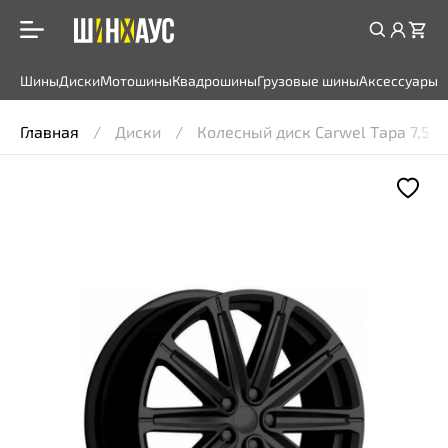
Шины
Диски
Мотошины
Квадрошины
Грузовые шины
Аксессуары
Главная
Диски
Колесный диск Carwel Тара 7,5x19