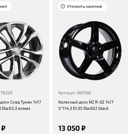
дней
Уточнить наличие
378320
Артикул: 360768
диск Скад Тукан 7x17
Колесный диск NZ R-02 7x17
0 Dia:63,3 алмаз
5*114,3 Et:35 Dia:60,1 black
 ₽
13 050 ₽