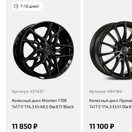
7-10 дней
Артикул: 457437
Артикул: 494764
Колесный диск Khomen 1709
Колесный диск Пром
7x17 5*114,3 Et:48,5 Dia:67,1 Black
7x17 5*114,3 Et:51 Dia:
11 850 ₽
11 100 ₽