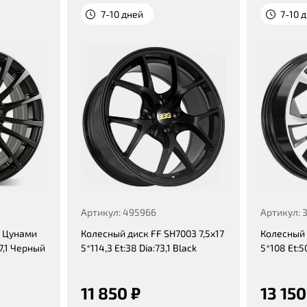
7-10 дней
7-10 
Артикул: 495966
Артикул: 
а Цунами
Колесный диск FF SH7003 7,5x17
Колесный 
67,1 Черный
5*114,3 Et:38 Dia:73,1 Black
5*108 Et:5
11 850 ₽
13 150