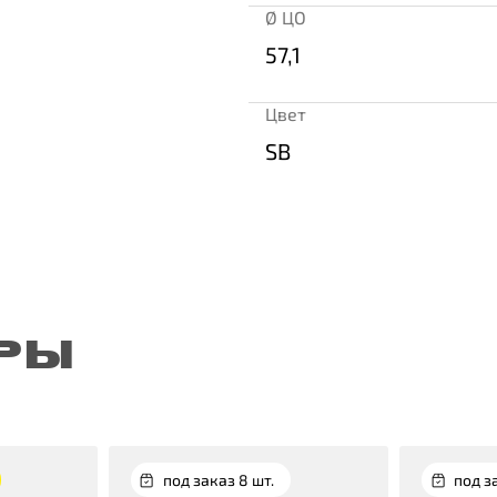
Ø ЦО
57,1
Цвет
SB
РЫ
под заказ 8 шт.
под з