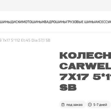
ШИНЫ
ДИСКИ
МОТОШИНЫ
КВАДРОШИНЫ
ГРУЗОВЫЕ ШИНЫ
АКСЕССУ
x17 5*112 Et:45 Dia:57,1 SB
КОЛЕСН
CARWEL
7X17 5*1
SB
под заказ
5-7 дней