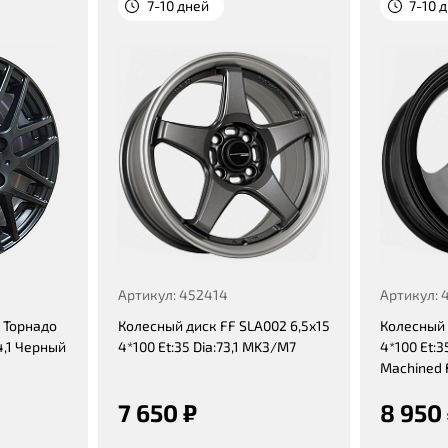
7-10 дней
7-10 
Артикул: 452414
Артикул: 
 Торнадо
Колесный диск FF SLA002 6,5x15
Колесный 
4,1 Черный
4*100 Et:35 Dia:73,1 MK3/M7
4*100 Et:35
Machined 
7 650 ₽
8 950