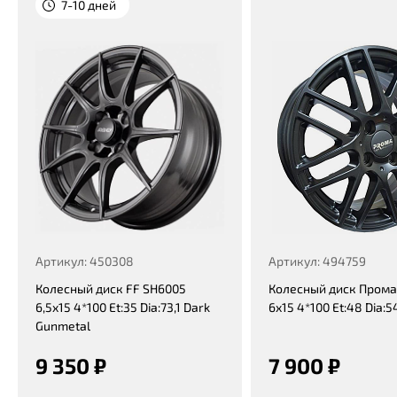
7-10 дней
Артикул: 450308
Артикул: 494759
Колесный диск FF SH6005
Колесный диск Прома
6,5x15 4*100 Et:35 Dia:73,1 Dark
6x15 4*100 Et:48 Dia:5
Gunmetal
9 350 ₽
7 900 ₽