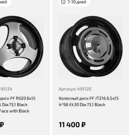
дней
7-10 дней
495124
Артикул: 495120
диск FF R020 6x15
Колесный диск FF JT216 6,5x15
 Dia:73,1 Black
4*98 Et:30 Dia:73,1 Black
Face with Black
 ₽
11 400 ₽