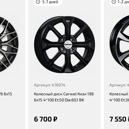
5-7 дней
1-2 д
Артикул: 476974
Артикул: 
6 6x15
Колесный диск Carwel Кизи 198
Колесный 
6x15 4*100 Et:50 Dia:60,1 BK
4*100 Et:3
6 700 ₽
7 550 