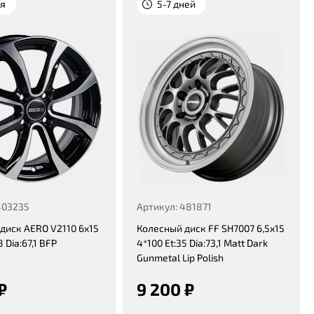
ня
5-7 дней
403235
Артикул: 481871
диск AERO V2110 6x15
Колесный диск FF SH7007 6,5x15
8 Dia:67,1 BFP
4*100 Et:35 Dia:73,1 Matt Dark
Gunmetal Lip Polish
₽
9 200 ₽