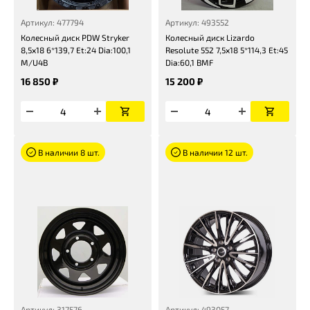
Артикул: 477794
Артикул: 493552
Колесный диск PDW Stryker
Колесный диск Lizardo
8,5x18 6*139,7 Et:24 Dia:100,1
Resolute 552 7,5x18 5*114,3 Et:45
M/U4B
Dia:60,1 BMF
16 850 ₽
15 200 ₽
В наличии 8 шт.
В наличии 12 шт.
Артикул: 317576
Артикул: 493057