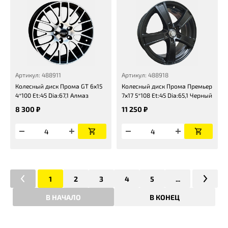
Артикул: 488911
Артикул: 488918
Колесный диск Прома GT 6x15
Колесный диск Прома Премьер
4*100 Et:45 Dia:67,1 Алмаз
7x17 5*108 Et:45 Dia:65,1 Черный
8 300 ₽
11 250 ₽
1
2
3
4
5
...
В НАЧАЛО
В КОНЕЦ