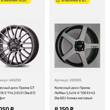
В наличии 16 шт.
В наличии 8 шт.
икул: 460290
Артикул: 280005
есный диск Прома GT
Колесный диск Прома
16 5*114,3 Et:51 Dia:67,1
ЛеМан 5,5x14 4*100 Et:43
фит
Dia:60,1 Алмаз матовый
050 ₽
8 150 ₽