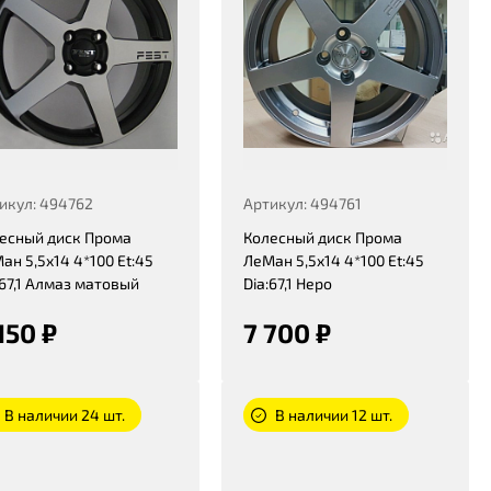
икул: 494762
Артикул: 494761
есный диск Прома
Колесный диск Прома
ан 5,5x14 4*100 Et:45
ЛеМан 5,5x14 4*100 Et:45
:67,1 Алмаз матовый
Dia:67,1 Неро
150 ₽
7 700 ₽
В наличии 24 шт.
В наличии 12 шт.