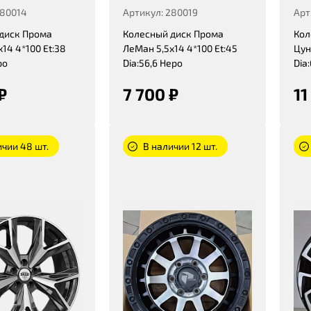
280014
Артикул: 280019
Арт
диск Прома
Колесный диск Прома
Кол
14 4*100 Et:38
ЛеМан 5,5x14 4*100 Et:45
Цун
ро
Dia:56,6 Неро
Dia:
₽
7 700 ₽
11
ичии 48 шт.
В наличии 12 шт.