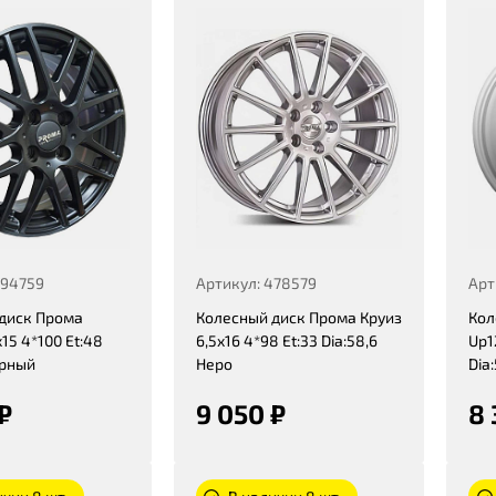
494759
Артикул: 478579
Арт
диск Прома
Колесный диск Прома Круиз
Кол
15 4*100 Et:48
6,5x16 4*98 Et:33 Dia:58,6
Up1
ерный
Неро
Dia:
₽
9 050 ₽
8 