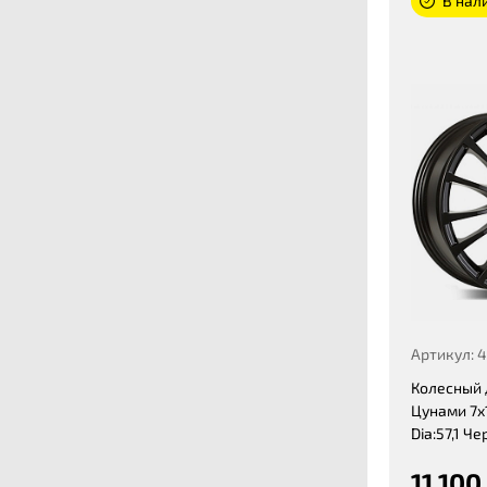
В нали
Артикул: 
Колесный 
Цунами 7x1
Dia:57,1 Ч
11 100