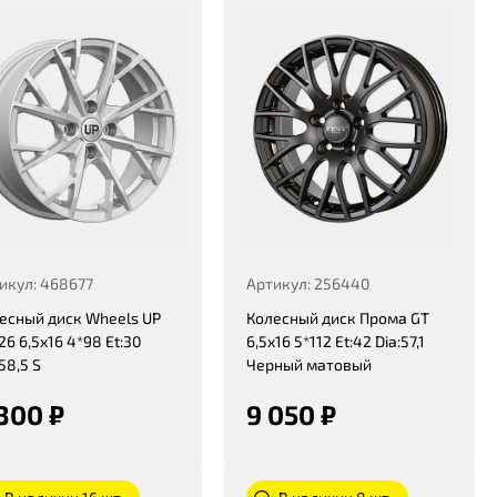
икул: 468677
Артикул: 256440
есный диск Wheels UP
Колесный диск Прома GT
26 6,5x16 4*98 Et:30
6,5x16 5*112 Et:42 Dia:57,1
58,5 S
Черный матовый
300 ₽
9 050 ₽