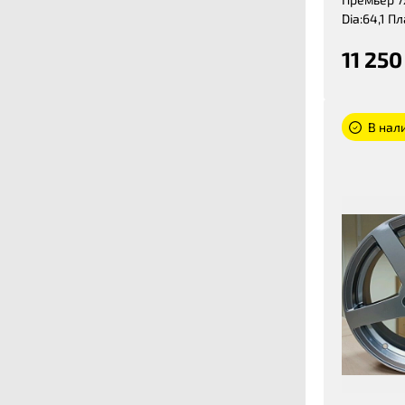
Dia:64,1 П
11 250
В нали