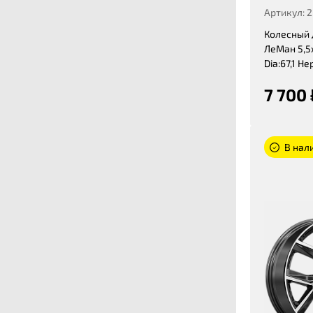
Артикул: 
Колесный 
ЛеМан 5,5x
Dia:67,1 Не
7 700 
В нал