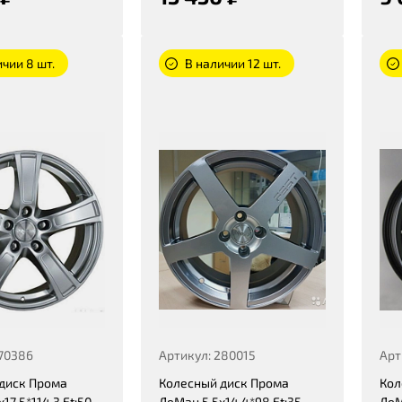
чии 8 шт.
В наличии 12 шт.
170386
Артикул: 280015
Арт
диск Прома
Колесный диск Прома
Кол
17 5*114,3 Et:50
ЛеМан 5,5x14 4*98 Et:35
ЛеМ