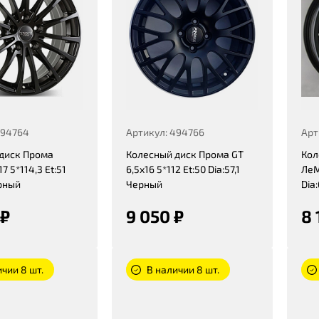
494764
Артикул: 494766
Арт
диск Прома
Колесный диск Прома GT
Кол
7 5*114,3 Et:51
6,5x16 5*112 Et:50 Dia:57,1
ЛеМ
ерный
Черный
Dia
 ₽
9 050 ₽
8 
чии 8 шт.
В наличии 8 шт.