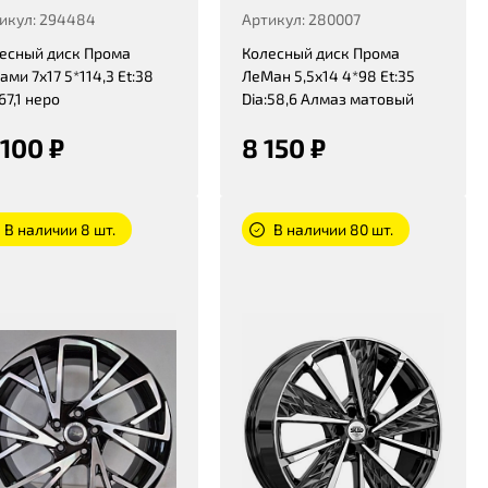
икул: 294484
Артикул: 280007
есный диск Прома
Колесный диск Прома
ами 7x17 5*114,3 Et:38
ЛеМан 5,5x14 4*98 Et:35
67,1 неро
Dia:58,6 Алмаз матовый
 100 ₽
8 150 ₽
В наличии 8 шт.
В наличии 80 шт.