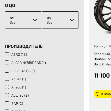
Ø ЦО
от
до
Все
Все
ПРОИЗВОДИТЕЛЬ
Артикул: 
Колесный 
AERO (
18
)
Цунами 7x1
ALCAR HYBRIDRAD (
1
)
Dia:67,1 Ч
ALCASTA (
225
)
11 100
Advan (
1
)
Anzoo (
1
)
В нали
Asterro (
2
)
BAP (
2
)