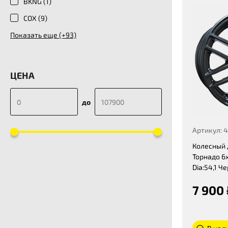
BKNG (
1
)
COX (
9
)
Показать еще (+93)
ЦЕНА
до
Артикул: 
Колесный 
Торнадо 6x
Dia:54,1 Ч
7 900 