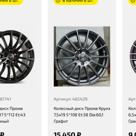
чии 8 шт.
В наличии 8 шт.
481741
Артикул: 465429
Арт
диск Прома
Колесный диск Прома Круиз
Кол
7 5*112 Et:43
7,5x19 5*108 Et:38 Dia:60,1
6,5x
ерный
Графит
Гра
 ₽
15 450 ₽
9 