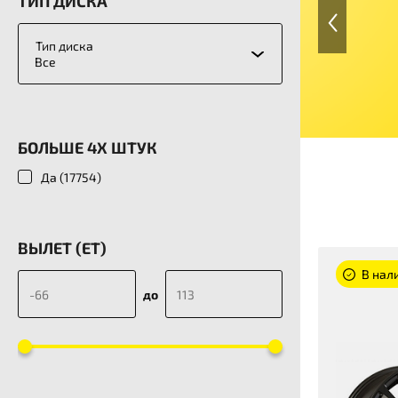
ТИП ДИСКА
Тип диска
Все
БОЛЬШЕ 4Х ШТУК
Да (
17754
)
ВЫЛЕТ (ET)
В нали
до