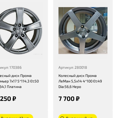
икул: 170386
Артикул: 280018
есный диск Прома
Колесный диск Прома
мьер 7x17 5*114,3 Et:50
ЛеМан 5,5x14 4*100 Et:49
:64,1 Платина
Dia:56,6 Неро
 250 ₽
7 700 ₽