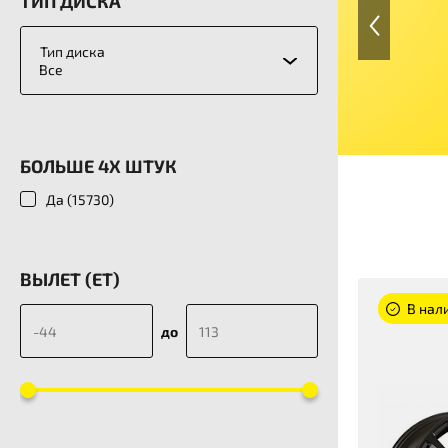
ТИП ДИСКА
Тип диска
Все
БОЛЬШЕ 4Х ШТУК
Да (
15730
)
ВЫЛЕТ (ET)
В нали
до