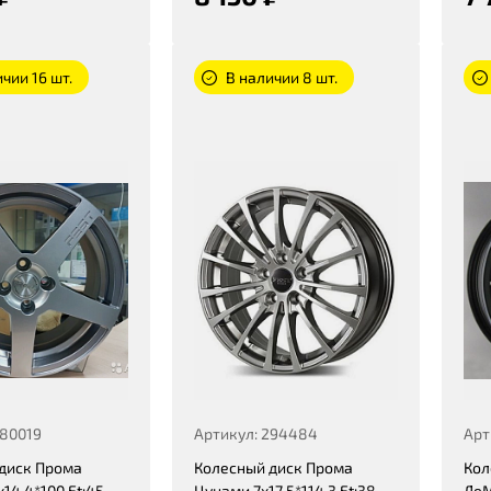
чии 16 шт.
В наличии 8 шт.
280019
Артикул: 294484
Арт
диск Прома
Колесный диск Прома
Кол
14 4*100 Et:45
Цунами 7x17 5*114,3 Et:38
ЛеМ