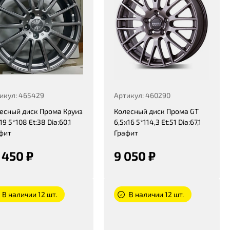
икул: 465429
Артикул: 460290
есный диск Прома Круиз
Колесный диск Прома GT
19 5*108 Et:38 Dia:60,1
6,5x16 5*114,3 Et:51 Dia:67,1
фит
Графит
 450 ₽
9 050 ₽
В наличии 12 шт.
В наличии 12 шт.