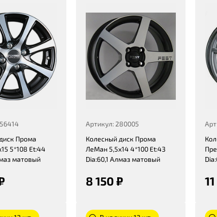
256414
Артикул: 280005
Арт
диск Прома
Колесный диск Прома
Кол
15 5*108 Et:44
ЛеМан 5,5x14 4*100 Et:43
Пре
лмаз матовый
Dia:60,1 Алмаз матовый
Dia
₽
8 150 ₽
11