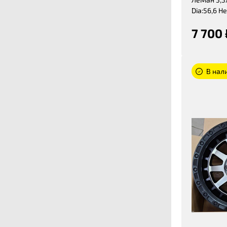
Dia:56,6 Н
7 700 
В нал