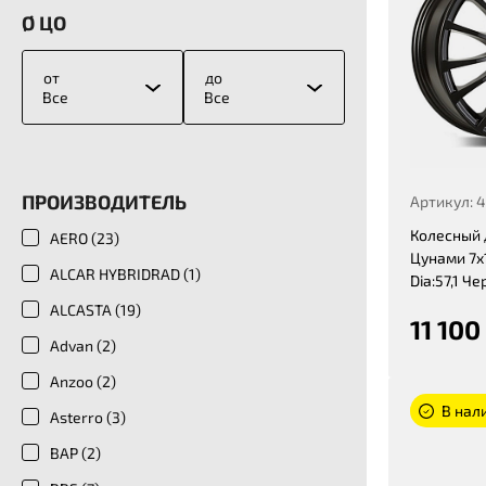
Ø ЦО
от
до
Все
Все
ПРОИЗВОДИТЕЛЬ
Артикул: 
Колесный 
AERO (
23
)
Цунами 7x1
ALCAR HYBRIDRAD (
1
)
Dia:57,1 Ч
ALCASTA (
19
)
11 100
Advan (
2
)
Anzoo (
2
)
В нали
Asterro (
3
)
BAP (
2
)