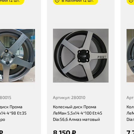
чии 12 шт.
В наличии 12 шт.
280015
Артикул: 280010
Арт
диск Прома
Колесный диск Прома
Кол
14 4*98 Et:35
ЛеМан 5,5x14 4*100 Et:45
ЛеМ
еро
Dia:56,6 Алмаз матовый
Dia
₽
8 150 ₽
7 