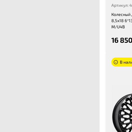
Артикул: 
Колесный 
8,5x18 6*13
M/U4B
16 850
В нали