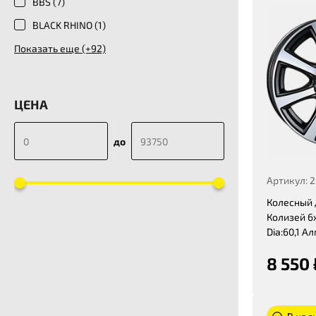
BBS (
7
)
BLACK RHINO (
1
)
Показать еще (+92)
ЦЕНА
до
Артикул: 
Колесный 
Колизей 6x
Dia:60,1 А
8 550 