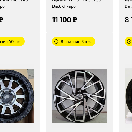
еро
Dia:67,1 неро
Dia
₽
11 100 ₽
8 
ичии 40 шт.
В наличии 8 шт.