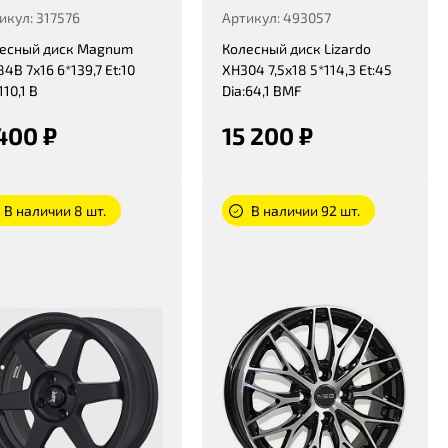
икул: 317576
Артикул: 493057
есный диск Magnum
Колесный диск Lizardo
4B 7x16 6*139,7 Et:10
XH304 7,5x18 5*114,3 Et:45
110,1 B
Dia:64,1 BMF
400 ₽
15 200 ₽
В наличии 8 шт.
В наличии 92 шт.