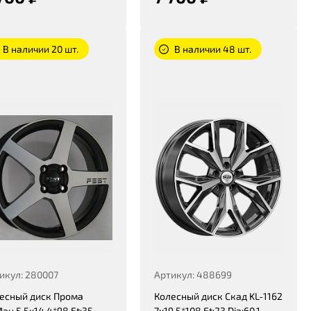
В наличии 20 шт.
В наличии 48 шт.
икул: 280007
Артикул: 488699
есный диск Прома
Колесный диск Скад KL-1162
ан 5,5x14 4*98 Et:35
7x19 5*108 Et:23 Dia:60,1