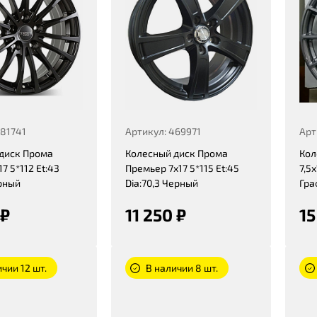
481741
Артикул: 469971
Арт
диск Прома
Колесный диск Прома
Кол
7 5*112 Et:43
Премьер 7x17 5*115 Et:45
7,5x
ерный
Dia:70,3 Черный
Гра
 ₽
11 250 ₽
15
чии 12 шт.
В наличии 8 шт.