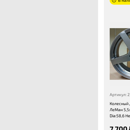
В нали
Артикул: 
Колесный 
ЛеМан 5,5x
Dia:58,6 Н
7 700 