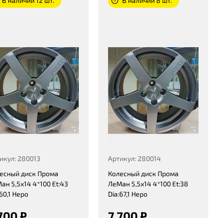
В наличии 12 шт.
В наличии 8 шт.
икул: 280013
Артикул: 280014
есный диск Прома
Колесный диск Прома
ан 5,5x14 4*100 Et:43
ЛеМан 5,5x14 4*100 Et:38
:60,1 Неро
Dia:67,1 Неро
700 ₽
7 700 ₽