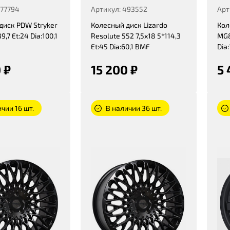
477794
Артикул: 493552
Арт
диск PDW Stryker
Колесный диск Lizardo
Кол
9,7 Et:24 Dia:100,1
Resolute 552 7,5x18 5*114,3
MG8
Et:45 Dia:60,1 BMF
Dia:
 ₽
15 200 ₽
5 
чии 16 шт.
В наличии 36 шт.