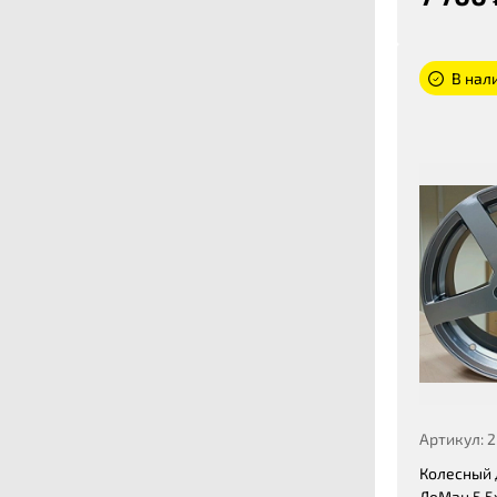
В нали
Артикул: 
Колесный 
ЛеМан 5,5x