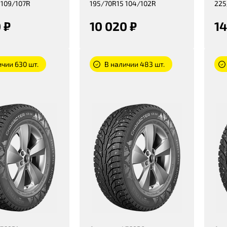
 109/107R
195/70R15 104/102R
225
 ₽
10 020 ₽
14
ичии 630 шт.
В наличии 483 шт.