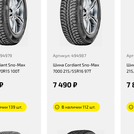
494979
Артикул: 494987
Арт
iant Sno-Max
Шина Cordiant Sno-Max
Шин
70R15 100T
7000 215/55R16 97T
215
₽
7 490 ₽
7 
чии 139 шт.
В наличии 112 шт.