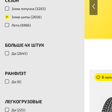
СЕЗОН
Зима липучка (
3283
)
Зима шипы (
2658
)
Лето (
6966
)
БОЛЬШЕ 4Х ШТУК
Да (
2645
)
РАНФЛЭТ
В нал
Да (
6
)
ЛЕГКОГРУЗОВЫЕ
Да (
225
)