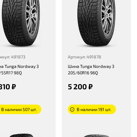
икул: 491873
Артикул: 491878
а Tunga Nordway 3
Шина Tunga Nordway 3
/55R17 98Q
205/60R16 96Q
810 ₽
5 200 ₽
В наличии 507 шт.
В наличии 191 шт.