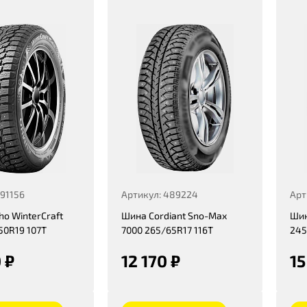
491156
Артикул: 489224
Арт
o WinterCraft
Шина Cordiant Sno-Max
Шин
50R19 107T
7000 265/65R17 116T
245
 ₽
12 170 ₽
15