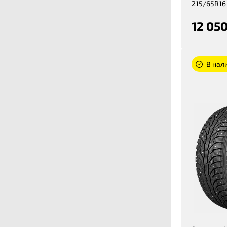
215/65R16
12 050
В нал