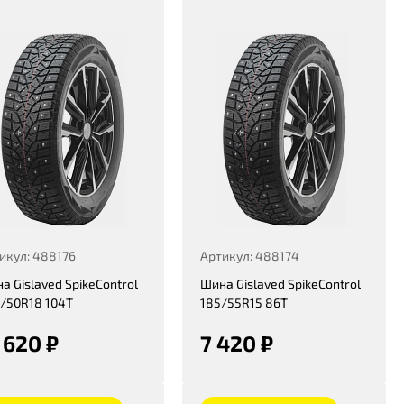
икул: 488176
Артикул: 488174
а Gislaved SpikeControl
Шина Gislaved SpikeControl
/50R18 104T
185/55R15 86T
 620 ₽
7 420 ₽