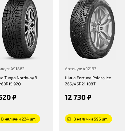
икул: 491862
Артикул: 492133
а Tunga Nordway 3
Шина Fortune Polaro Ice
/60R15 92Q
265/45R21 108T
520 ₽
12 730 ₽
В наличии 224 шт.
В наличии 596 шт.