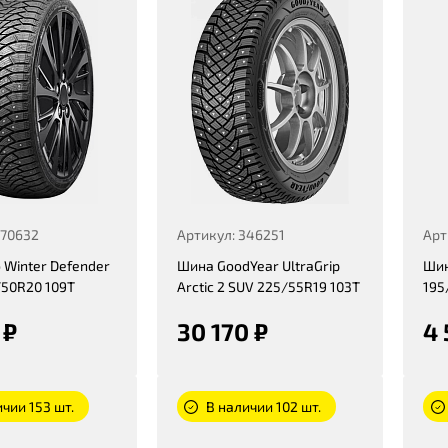
470632
Артикул: 346251
Арт
 Winter Defender
Шина GoodYear UltraGrip
Шин
/50R20 109T
Arctic 2 SUV 225/55R19 103T
195
 ₽
30 170 ₽
4 
чии 153 шт.
В наличии 102 шт.