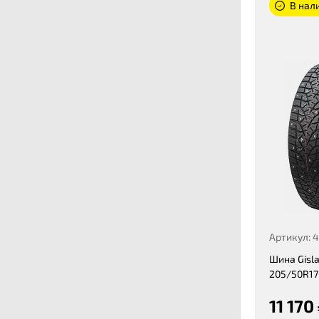
В нал
Артикул: 
Шина Gisla
205/50R17
11 170