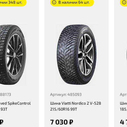
ичии 348 шт.
В наличии 64 шт.
488173
Артикул: 485093
Арт
ved SpikeControl
Шина Viatti Nordico 2 V-528
Шин
 93T
215/60R16 99T
185
 ₽
7 030 ₽
4 