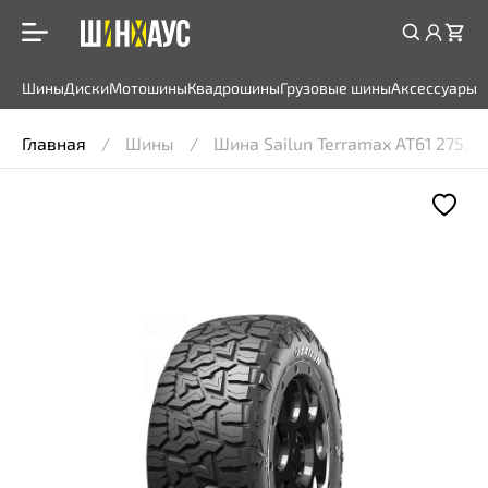
Шины
Диски
Мотошины
Квадрошины
Грузовые шины
Аксессуары
Главная
Шины
Шина Sailun Terramax AT61 275/6