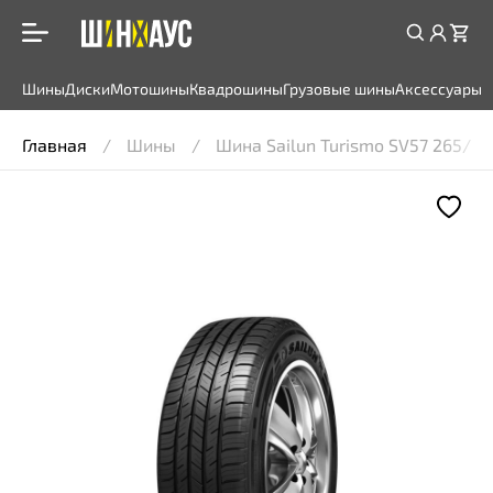
Шины
Диски
Мотошины
Квадрошины
Грузовые шины
Аксессуары
Главная
Шины
Шина Sailun Turismo SV57 265/70