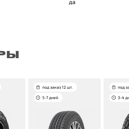
да
РЫ
под заказ 12 шт.
под з
5-7 дней
3-4 д