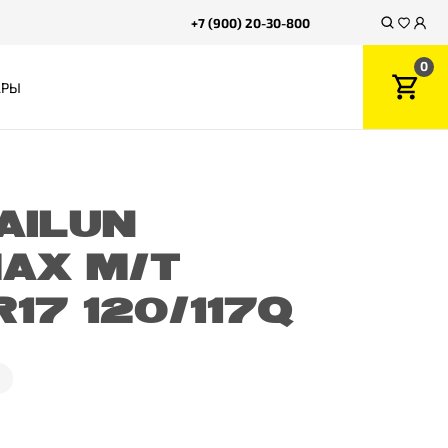
+7 (900) 20-30-800
0
АРЫ
AILUN
AX M/T
17 120/117Q