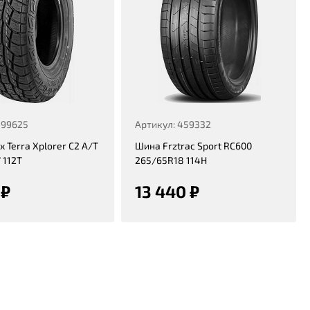
399625
Артикул: 459332
 Terra Xplorer C2 A/T
Шина Frztrac Sport RC600
 112T
265/65R18 114H
 ₽
13 440 ₽