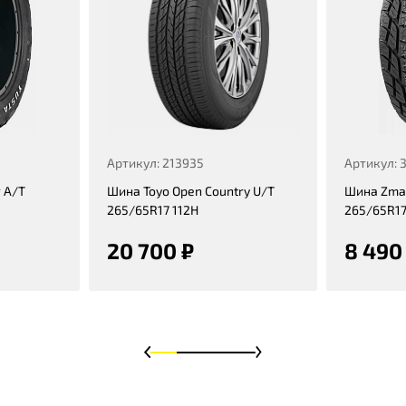
Артикул: 213935
Артикул: 
 A/T
Шина Toyo Open Country U/T
Шина Zmax
265/65R17 112H
265/65R17
20 700 ₽
8 490