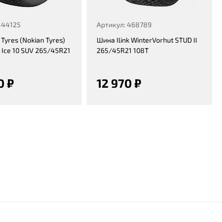
444125
Артикул: 468789
Tyres (Nokian Tyres)
Шина Ilink WinterVorhut STUD II
 Ice 10 SUV 265/45R21
265/45R21 108T
0 ₽
12 970 ₽