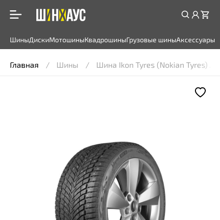
Шины
Диски
Мотошины
Квадрошины
Грузовые шины
Аксессуары
Главная
Шины
Шина Ikon Tyres (Nokian Tyres) A