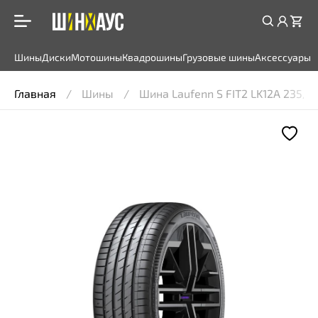
Шины
Диски
Мотошины
Квадрошины
Грузовые шины
Аксессуары
Главная
Шины
Шина Laufenn S FIT2 LK12A 235/6