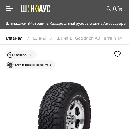
Шины
Диски
Мотошины
Квадрошины
Грузовые шины
Аксессуары
Главная
Шины
Шина BFGoodrich All Terrain TA K
Cashback 3%
Бесплатный шиномонтаж