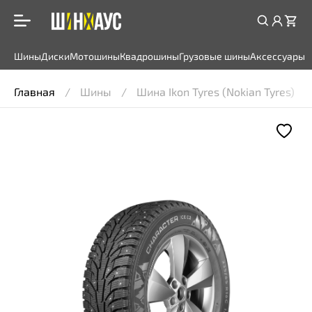
Шины
Диски
Мотошины
Квадрошины
Грузовые шины
Аксессуары
Главная
Шины
Шина Ikon Tyres (Nokian Tyres) Ch