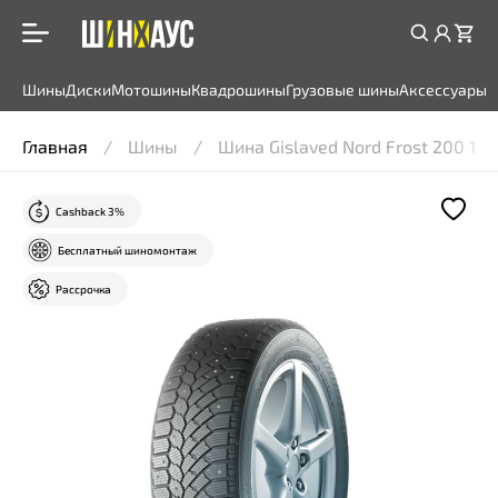
Шины
Диски
Мотошины
Квадрошины
Грузовые шины
Аксессуары
Главная
Шины
Шина Gislaved Nord Frost 200 18
Cashback 3%
Бесплатный шиномонтаж
Рассрочка