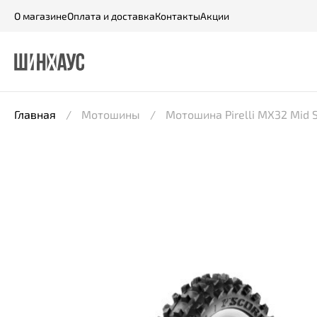
О магазине
Оплата и доставка
Контакты
Акции
Главная
Мотошины
Мотошина Pirelli MX32 Mid 