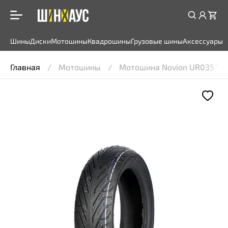
Шины
Диски
Мотошины
Квадрошины
Грузовые шины
Аксессуары
Главная
Мотошины
Мотошина Novion UR035 110/