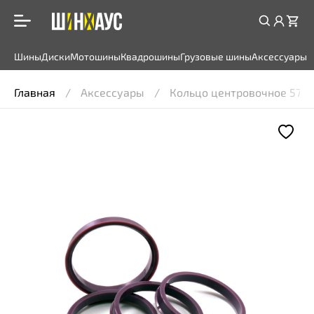
Шины
Диски
Мотошины
Квадрошины
Грузовые шины
Аксессуары
Главная
Аксессуары
Кольцо центровочное 57.1 >