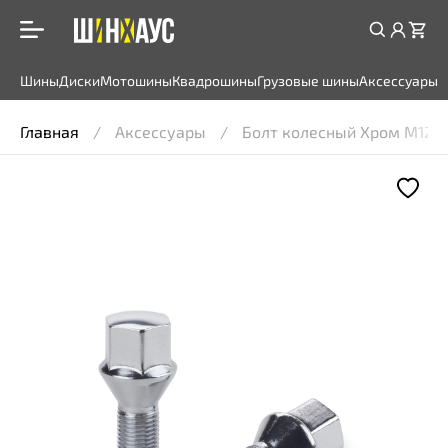
Шины
Диски
Мотошины
Квадрошины
Грузовые шины
Аксессуары
Главная
Аксессуары
Болт колесный Хром M12 x 